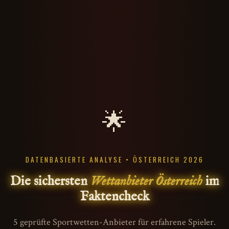
🌟
DATENBASIERTE ANALYSE • ÖSTERREICH 2026
Die sichersten
Wettanbieter Österreich
im
Faktencheck
5 geprüfte Sportwetten-Anbieter für erfahrene Spieler.